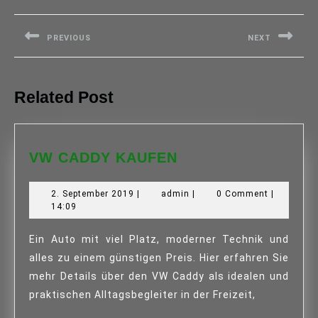
Beitragsnavigation
PREVIOUS
NEXT
Previous
Next
post:
post:
Related Post
VW
VW CADDY KAUFEN
CADDY
KAUFEN
2.
admin
2. September 2019
|
admin
|
0 Comment
|
September
14:09
2019
Ein Auto mit viel Platz, moderner Technik und
alles zu einem günstigen Preis. Hier erfahren Sie
mehr Details über den VW Caddy als idealen und
praktischen Alltagsbegleiter in der Freizeit,