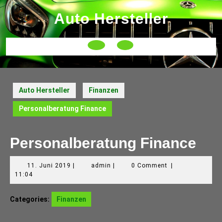
Skip
Auto Hersteller
to
content
Open
Button
Auto Hersteller
Finanzen
Personalberatung Finance
Personalberatung Finance
11.
admin
11. Juni 2019
|
admin
|
0 Comment
|
Juni
11:04
2019
Categories:
Finanzen