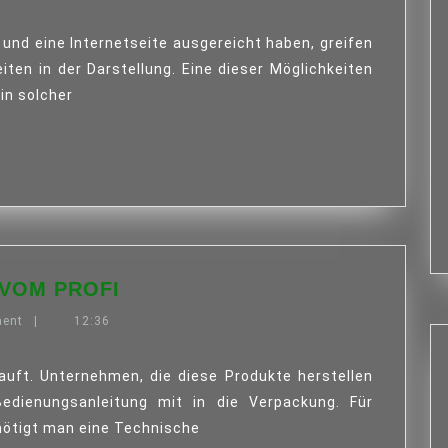
S
N
HTEN
en in der Darstellung. Eine dieser Möglichkeiten
LTE
ein solcher
ER
GEFILM
ODUKTION
TECHNISCHE
VOM PROFI
ÜBERSETZUNG
ment
|
12:36
VOM
PROFI
Bedienungsanleitung mit in die Verpackung. Für
ötigt man eine Technische