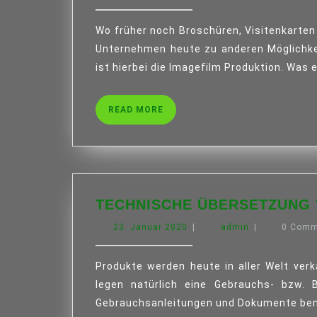
Februar
WA
2020
MA
Wo früher noch Broschüren, Visitenkarten und eine Internetseite ausgereicht haben, greifen
AC
Unternehmen heute zu anderen Möglichkeit
SOL
ist hierbei die Imagefilm Produktion. Was 
BEI
EIN
READ
READ MORE
IMA
MORE
PR
TECHNISCHE ÜBERSETZUNG 
23.
admin
23. Januar 2020
|
admin
|
0 Com
Januar
2020
Produkte werden heute in aller Welt verkauft. Unternehmen, die diese Produkte herstellen
legen natürlich eine Gebrauchs- bzw. 
Gebrauchsanleitungen und Dokumente ben