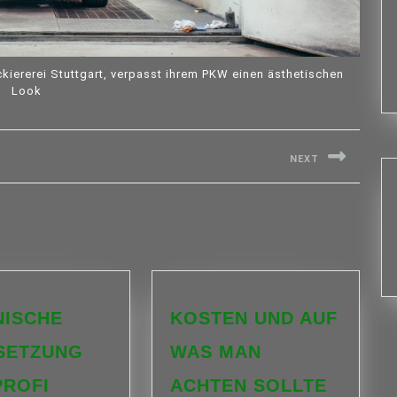
kiererei Stuttgart, verpasst ihrem PKW einen ästhetischen
Look
NEXT
Next
post:
NISCHE
KOSTEN UND AUF
SETZUNG
WAS MAN
TECHNISCHE
PROFI
ACHTEN SOLLTE
ÜBERSETZUNG