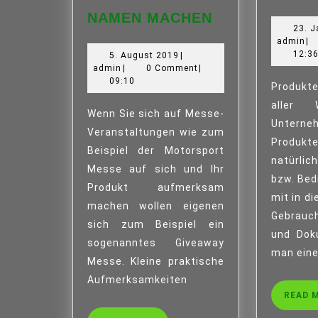
KUNDEN
NAMEN MACHEN
GEWINNEN
23. J
UND
ad
admin
|
12:3
5.
5. August 2019
|
SICH
admin
August
admin
|
0 Comment
|
EINEN
2019
09:10
Produkte werden heute in
NAMEN
aller 
MACHEN
Wenn Sie sich auf Messe-
Unterne
Veranstaltungen wie zum
Produkte
Beispiel der Motorsport
natürlic
Messe auf sich und Ihr
bzw. Bed
Produkt aufmerksam
mit in d
machen wollen eigenen
Gebrauc
sich zum Beispiel ein
und Dok
sogenanntes Giveaway
man eine
Messe. Kleine praktische
Aufmerksamkeiten
READ 