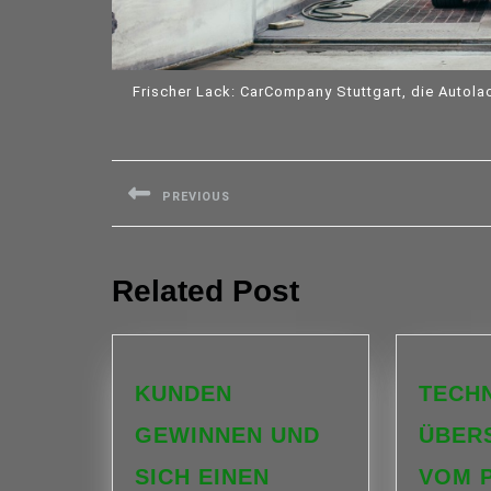
Frischer Lack: CarCompany Stuttgart, die Autolac
Beitragsnavigation
PREVIOUS
Previous
post:
Related Post
KUNDEN
TECH
GEWINNEN UND
ÜBER
SICH EINEN
VOM 