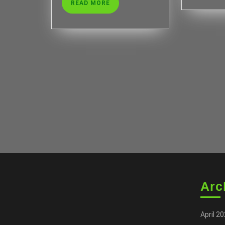
READ
READ MORE
MORE
Arc
April 2