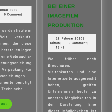
VOM
BEI EINER
23.
anuar 2020
|
PROFI
min
Januar
0 Comment
|
IMAGEFILM
2020
6
KOSTEN
PRODUKTION
UND
AUF
Welt verkauft.
28.
28. Februar 2020
|
WAS
admin
Februar
admin
|
0 Comment
|
hmen, die diese
MAN
2020
13:49
 herstellen legen
ACHTEN
h eine Gebrauchs-
SOLLTE
Wo früher noch
ienungsanleitung
BEI
Broschüren,
ie Verpackung. Für
EINER
Visitenkarten und eine
IMAGEFIL
hsanleitungen
Internetseite ausgereicht
PRODUKT
umente benötigt
haben, greifen
 Technische
Unternehmen heute zu
anderen Möglichkeiten in
READ
MORE
der Darstellung. Eine
MORE
dieser Möglichkeiten ist