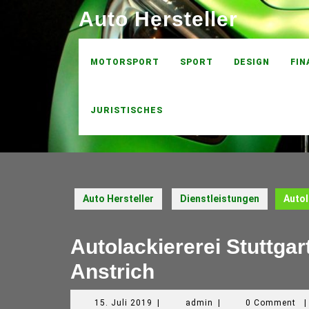
Skip
Auto Hersteller
to
content
MOTORSPORT
SPORT
DESIGN
FIN
JURISTISCHES
Auto Hersteller
Dienstleistungen
Autol
Autolackiererei Stuttga
Anstrich
15.
admin
15. Juli 2019
|
admin
|
0 Comment
|