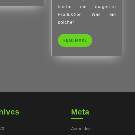
hierbei die Imagefilm
Produktion. Was ein
solcher
READ
READ MORE
MORE
hives
Meta
020
Anmelden