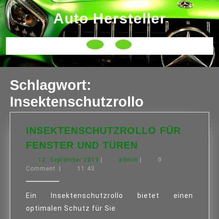
Skip
Auto Hersteller
to
content
Open
Button
Schlagwort:
Insektenschutzrollo
INSEKTENSCHUTZROLLO FÜR
INSEKTENSCH
FENSTER UND TÜREN
FÜR
12.
admin
12. September 2019
|
admin
|
0
FENSTER
September
Comment
|
11:43
UND
2019
TÜREN
Ein Insektenschutzrollo bietet einen
optimalen Schutz für Sie