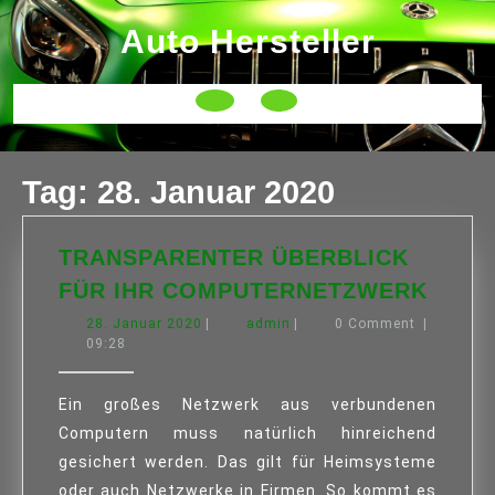
Skip
Auto Hersteller
to
content
Open
Button
Tag:
28. Januar 2020
TRANSPARENTER ÜBERBLICK
TRAN
FÜR IHR COMPUTERNETZWERK
ÜBER
28.
admin
28. Januar 2020
|
admin
|
0 Comment
|
FÜR
Januar
09:28
IHR
2020
COMP
Ein großes Netzwerk aus verbundenen
Computern muss natürlich hinreichend
gesichert werden. Das gilt für Heimsysteme
oder auch Netzwerke in Firmen. So kommt es