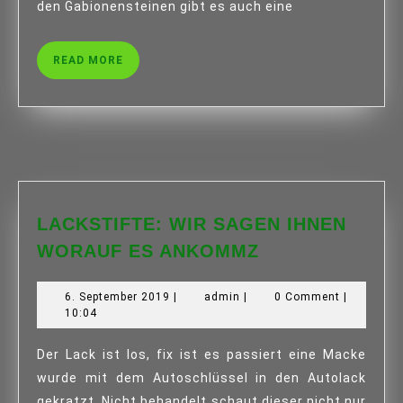
den Gabionensteinen gibt es auch eine
READ
READ MORE
MORE
LACKSTIFTE: WIR SAGEN IHNEN
LACKSTIFTE:
WORAUF ES ANKOMMZ
WIR
SAGEN
6.
admin
6. September 2019
|
admin
|
0 Comment
|
IHNEN
September
10:04
2019
WORAUF
ES
Der Lack ist los, fix ist es passiert eine Macke
ANKOMMZ
wurde mit dem Autoschlüssel in den Autolack
gekratzt. Nicht behandelt schaut dieser nicht nur