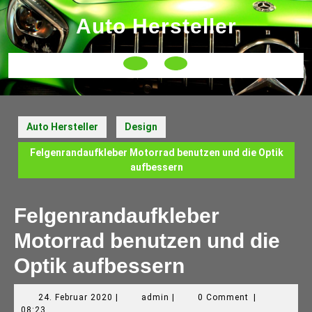
Skip
Auto Hersteller
to
content
Open
Button
Auto Hersteller
Design
Felgenrandaufkleber Motorrad benutzen und die Optik
aufbessern
Felgenrandaufkleber
Motorrad benutzen und die
Optik aufbessern
24.
admin
24. Februar 2020
|
admin
|
0 Comment
|
Februar
08:23