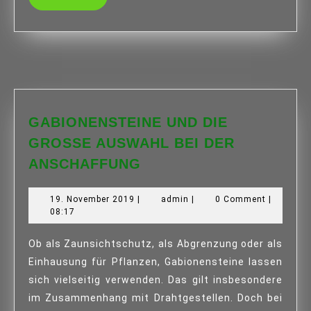
MORE
GABIONENSTEINE UND DIE
GROSSE AUSWAHL BEI DER A
GABIONENSTEINE
NSCHAFFUNG
UND
DIE
19.
admin
19. November 2019
|
admin
|
0 Comment
|
GROSSE A
November
08:17
2019
USWAHL B
EI D
Ob als Zaunsichtschutz, als Abgrenzung oder als
ER A
Einhausung für Pflanzen, Gabionensteine lassen
NSCHAFFUNG
sich vielseitig verwenden. Das gilt insbesondere
im Zusammenhang mit Drahtgestellen. Doch bei