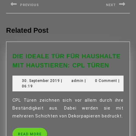
PREVIOUS
NEXT
Previous
Next
post:
post:
Related Post
DIE IDEALE TÜR FÜR HAUSHALTE
DIE
MIT HAUSTIEREN: CPL TÜREN
IDEALE
TÜR
30.
admin
30. September 2019
|
admin
|
0 Comment
|
FÜR
September
06:19
2019
HAUSHA
MIT
CPL Türen zeichnen sich vor allem durch ihre
HAUSTI
Beständigkeit aus. Dabei werden sie mit
CPL
mehreren Schichten von Dekorpapieren bedruckt.
TÜREN
READ
READ MORE