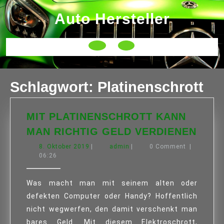
Skip
Auto Hersteller
to
content
Open
Button
Schlagwort:
Platinenschrott
MIT PLATINENSCHROTT KANN
MIT
MAN RICHTIG GELD VERDIENEN
PLAT
8.
admin
8. Oktober 2019
|
admin
|
0 Comment
|
KAN
Oktober
06:26
MAN
2019
RICH
Was macht man mit seinem alten oder
GEL
defekten Computer oder Handy? Hoffentlich
VERD
nicht wegwerfen, den damit verschenkt man
bares Geld. Mit diesem Elektroschrott,