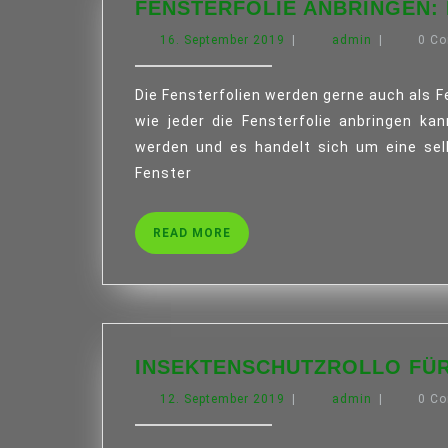
FENSTERFOLIE ANBRINGEN: 
16.
admin
16. September 2019
|
admin
|
0 C
September
2019
Die Fensterfolien werden gerne auch als Fensterklebefolie bezeichnet und dies zeigt bereits,
wie jeder die Fensterfolie anbringen kann
werden und es handelt sich um eine sel
Fenster
READ
READ MORE
MORE
INSEKTENSCHUTZROLLO FÜR
12.
admin
12. September 2019
|
admin
|
0 C
September
2019