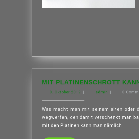
MIT PLATINENSCHROTT KAN
8.
admin
8. Oktober 2019
|
admin
|
0 Comm
Oktober
2019
Was macht man mit seinem alten oder defekten Computer oder Handy? Hoffentlich nicht
wegwerfen, den damit verschenkt man bar
mit den Platinen kann man nämlich