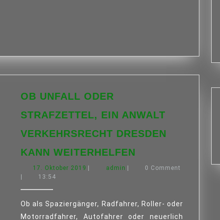
OB UNFALL ODER
STRAFZETTEL, EIN ANWALT
VERKEHRSRECHT DRESDEN
OB
KANN WEITERHELFEN
UNFALL
17.
admin
17. Oktober 2019
|
admin
|
ODER
0 Comment
Oktober
|
13:54
STRAFZETTEL,
2019
EIN
Ob als Spaziergänger, Radfahrer, Roller- oder
ANWALT
VERKEHRSREC
Motorradfahrer, Autofahrer oder neuerlich