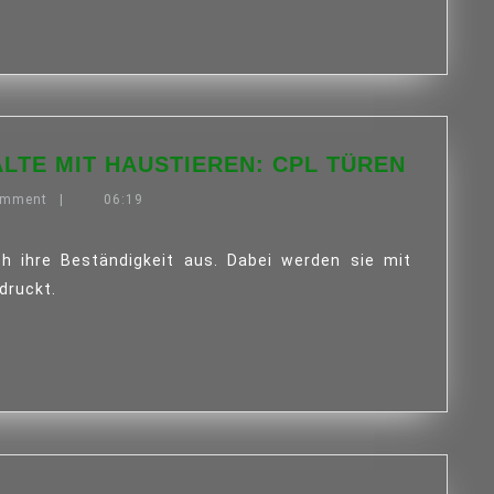
DIE
ALTE MIT HAUSTIEREN: CPL TÜREN
IDEALE
omment
|
06:19
TÜR
FÜR
HAUSH
MIT
druckt.
HAUSTI
CPL
TÜREN
FENSTERFO