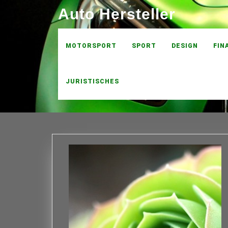
Skip
Auto Hersteller
to
content
MOTORSPORT
SPORT
DESIGN
FIN
JURISTISCHES