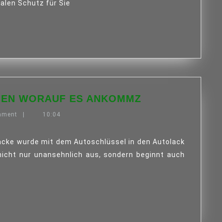
TÜREN
malen Schutz für Sie
LACKSTIFTE:
HNEN WORAUF ES ANKOMMZ
WIR
mment
|
10:04
SAGEN
IHNEN
WORAUF
ES
nicht nur unansehnlich aus, sondern beginnt auch
ANKOMMZ