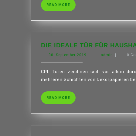
READ
READ MORE
MORE
DIE IDEALE TÜR FÜR HAUSH
30.
admin
30. September 2019
|
admin
|
0 C
September
2019
CPL Türen zeichnen sich vor allem durch ihre Beständigkeit aus. Dabei werden sie mit
mehreren Schichten von Dekorpapieren be
READ
READ MORE
MORE