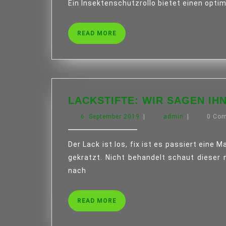
Ein Insektenschutzrollo bietet einen opti
READ
READ MORE
MORE
LACKSTIFTE: WIR SAGEN I
6.
admin
6. September 2019
|
admin
|
0 Co
September
2019
Der Lack ist los, fix ist es passiert eine Macke wurde mit dem Autoschlüssel in den Autolack
gekratzt. Nicht behandelt schaut dieser 
nach
READ
READ MORE
MORE