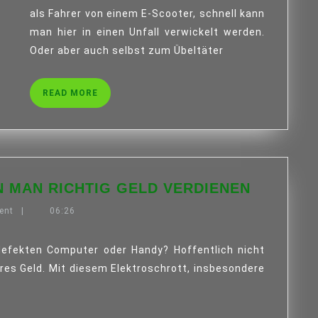
DRESDEN
als Fahrer von einem E-Scooter, schnell kann
KANN
man hier in einen Unfall verwickelt werden.
WEITERHELFEN
Oder aber auch selbst zum Übeltäter
READ
READ MORE
MORE
MIT
N MAN RICHTIG GELD VERDIENEN
PLATIN
ent
|
06:26
KANN
MAN
RICHTIG
GELD
es Geld. Mit diesem Elektroschrott, insbesondere
VERDIEN