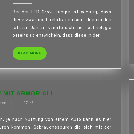
2019
GROW
Bei der LED Grow Lampe ist wichtig, dass
LAMPE
UND
diese zwar noch relativ neu sind, doch in den
WELCHE
letzten Jahren konnte sich die Technologie
VORTEILE
bereits so entwickeln, dass diese in der
GIBT
ES?
READ
READ MORE
MORE
EINFACHE
 MIT ARMOR ALL
UND
ment
|
07:45
GUTE
PFLEGE
MIT
ARMOR
uren kommen. Gebrauchsspuren die sich mit der
ALL