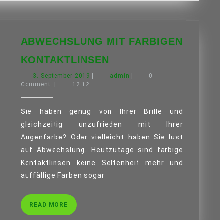
ABWECHSLUNG MIT FARBIGEN
ABWECHSLUNG
KONTAKTLINSEN
MIT
3.
admin
3. September 2019
|
FARBIGEN
admin
|
0
September
Comment
|
12:12
KONTAKTLINSEN
2019
Sie haben genug von Ihrer Brille und
gleichzeitig unzufrieden mit Ihrer
Augenfarbe? Oder vielleicht haben Sie lust
auf Abwechslung. Heutzutage sind farbige
Kontaktlinsen keine Seltenheit mehr und
auffällige Farben sogar
READ
READ MORE
MORE