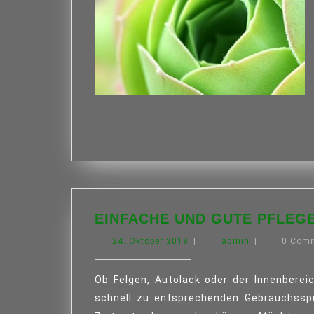
EINFACHE UND GUTE PFLEGE
24.
admin
24. Oktober 2019
|
admin
|
0 Com
Oktober
2019
Ob Felgen, Autolack oder der Innenbereich, je nach Nutzung von einem Auto kann es hier
schnell zu entsprechenden Gebrauchssp