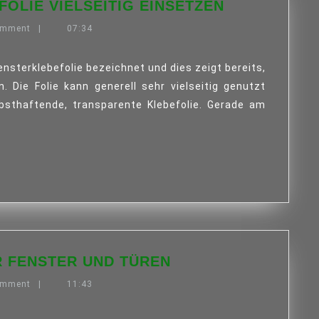
FOLIE VIELSEITIG EINSETZEN
ANBRINGEN
omment
|
07:34
FOLIE
VIELSEITIG
EINSETZEN
. Die Folie kann generell sehr vielseitig genutzt
bsthaftende, transparente Klebefolie. Gerade am
INSEKTENSCHUTZ
 FENSTER UND TÜREN
FÜR
omment
|
11:43
FENSTER
UND